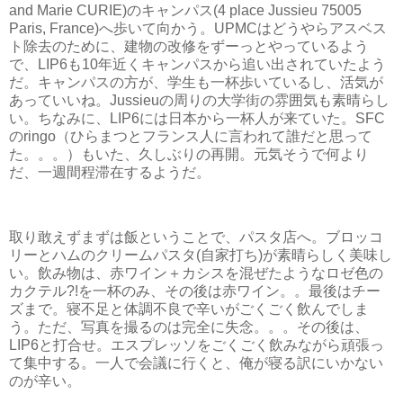
and Marie CURIE)のキャンパス(4 place Jussieu 75005
Paris, France)へ歩いて向かう。UPMCはどうやらアスベス
ト除去のために、建物の改修をずーっとやっているよう
で、LIP6も10年近くキャンパスから追い出されていたよう
だ。キャンパスの方が、学生も一杯歩いているし、活気が
あっていいね。Jussieuの周りの大学街の雰囲気も素晴らし
い。ちなみに、LIP6には日本から一杯人が来ていた。SFC
のringo（ひらまつとフランス人に言われて誰だと思って
た。。。）もいた、久しぶりの再開。元気そうで何より
だ、一週間程滞在するようだ。
取り敢えずまずは飯ということで、パスタ店へ。ブロッコ
リーとハムのクリームパスタ(自家打ち)が素晴らしく美味し
い。飲み物は、赤ワイン＋カシスを混ぜたようなロゼ色の
カクテル?!を一杯のみ、その後は赤ワイン。。最後はチー
ズまで。寝不足と体調不良で辛いがごくごく飲んでしま
う。ただ、写真を撮るのは完全に失念。。。その後は、
LIP6と打合せ。エスプレッソをごくごく飲みながら頑張っ
て集中する。一人で会議に行くと、俺が寝る訳にいかない
のが辛い。