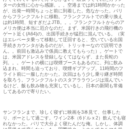
ターの女性に心から感謝。。。空港までは約1時間かかった
が、出発一時間ちょっと前に到着した。危なかった。パリ
からフランクフルトに移動。フランクフルトでの乗り換え
は約1時間、短すぎだよJTB。。。フランクフルトからのア
メリカ便は本当に厄介なのだ。まず、米国行きの飛行機の
ゲート近く(A64)の、出国手続きが猛烈に混んでいる。（実
はエレベータ乗って移動して迂回すると、空いている出国
手続きカウンタがあるのだが、トリッキーなので説明でき
ん。。前回も激込みで係員に教えてもらった）。ゲートで
は、米国アドレスを登録しなくてはならず、また長蛇の
列。。。ゲートの横には喫煙ブースもあるのに、列に飲み
込まれ、時間も迫っており、喫煙ギブアップ。11時間のフ
ライト前に一服したかった。次回はもう少し乗り継ぎ時間
を取ろう。フランクフルトのスタアララウンジは混んでい
るけど、飯も飲み物も充実しているし、日本の新聞も常備
してあるので寄りたい。
サンフランまで、珍しく寝ずに映画を3本見て、仕事した
り、ボーとして過ごす。ワイン2本（6ドル x 2）飲んでも寝
れなかった。パリで大分よく寝たんだな俺。しかし、体調