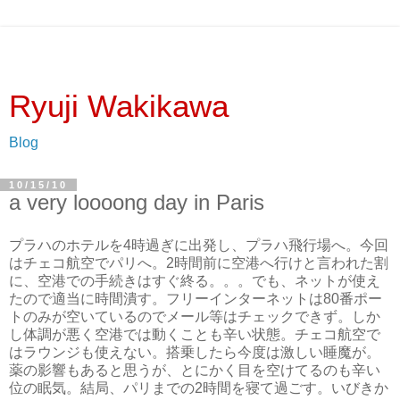
Ryuji Wakikawa
Blog
10/15/10
a very loooong day in Paris
プラハのホテルを4時過ぎに出発し、プラハ飛行場へ。今回
はチェコ航空でパリへ。2時間前に空港へ行けと言われた割
に、空港での手続きはすぐ終る。。。でも、ネットが使え
たので適当に時間潰す。フリーインターネットは80番ポー
トのみが空いているのでメール等はチェックできず。しか
し体調が悪く空港では動くことも辛い状態。チェコ航空で
はラウンジも使えない。搭乗したら今度は激しい睡魔が。
薬の影響もあると思うが、とにかく目を空けてるのも辛い
位の眠気。結局、パリまでの2時間を寝て過ごす。いびきか