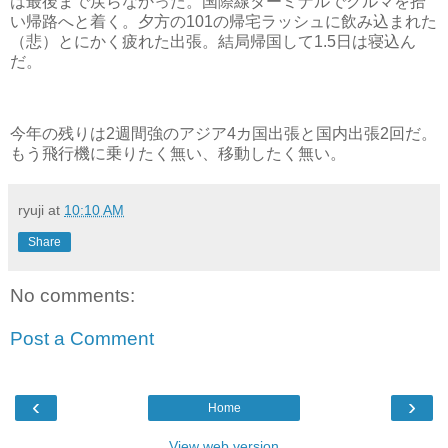
は最後まで戻らなかった。国際線ターミナルでクルマを拾
い帰路へと着く。夕方の101の帰宅ラッシュに飲み込まれた
（悲）とにかく疲れた出張。結局帰国して1.5日は寝込ん
だ。
今年の残りは2週間強のアジア4カ国出張と国内出張2回だ。
もう飛行機に乗りたく無い、移動したく無い。
ryuji
at
10:10 AM
Share
No comments:
Post a Comment
‹
›
Home
View web version