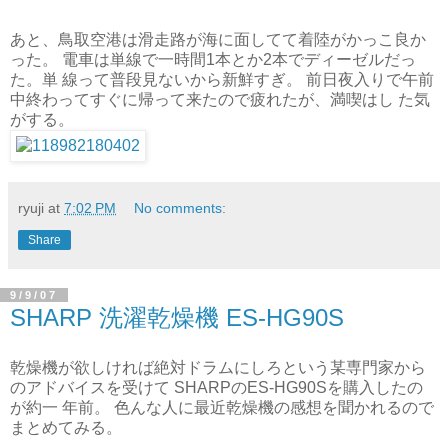
あと、鳥取空港は滑走路が海に面してて着陸がかっこ良か
った。 電車は単線で一時間1本とか2本でディーゼルだっ
た。単 線って普段見ないから新鮮すぎ。 前日夜入りで午前
中終わってすぐに帰って来たので疲れたが、満喫はし た気
がする。
ryuji
at
7:02 PM
No comments:
Share
9/9/07
SHARP 洗濯乾燥機 ES-HG90S
乾燥機が欲しければ絶対ドラムにしろという某専門家から
のアドバイスを受けて SHARPのES-HG90Sを購入したの
が約一 年前。 色んな人に最近乾燥機の感想を聞かれるので
まとめてみる。