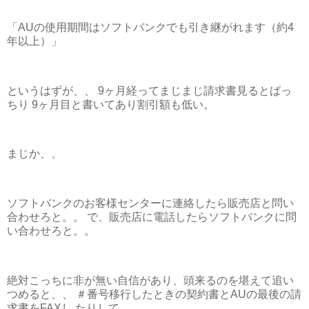
「AUの使用期間はソフトバンクでも引き継がれます（約4
年以上）」
というはずが、、 9ヶ月経ってまじまじ請求書見るとばっ
ちり 9ヶ月目と書いてあり割引額も低い。
まじか、、
ソフトバンクのお客様センターに連絡したら販売店と問い
合わせろと。。 で、販売店に電話したらソフトバンクに問
い合わせろと。。
絶対こっちに非が無い自信があり、頭来るのを堪えて追い
つめると、、 ＃番号移行したときの契約書とAUの最後の請
求書をFAXし たりして。。