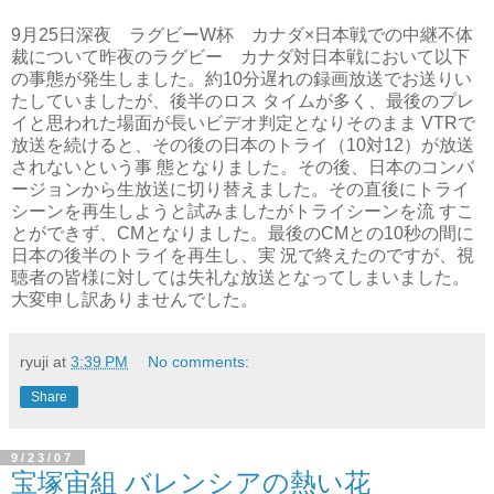
9月25日深夜 ラグビーW杯 カナダ×日本戦での中継不体
裁について昨夜のラグビー カナダ対日本戦において以下
の事態が発生しました。約10分遅れの録画放送でお送りい
たしていましたが、後半のロス タイムが多く、最後のプレ
イと思われた場面が長いビデオ判定となりそのまま VTRで
放送を続けると、その後の日本のトライ（10対12）が放送
されないという事 態となりました。その後、日本のコンバ
ージョンから生放送に切り替えました。その直後にトライ
シーンを再生しようと試みましたがトライシーンを流 すこ
とができず、CMとなりました。最後のCMとの10秒の間に
日本の後半のトライを再生し、実 況で終えたのですが、視
聴者の皆様に対しては失礼な放送となってしまいました。
大変申し訳ありませんでした。
ryuji
at
3:39 PM
No comments:
Share
9/23/07
宝塚宙組 バレンシアの熱い花