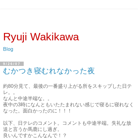
Ryuji Wakikawa
Blog
9/26/07
むかつき寝むれなかった夜
約80分見て、最後の一番盛り上がる所をスキップした日テ
レ。。
なんと中途半端な。。
夜中の3時になんともいたたまれない感じで寝るに寝れなく
なった。面白かったのに！！！
以下、日テレのコメント。コメントも中途半端。失礼な放
送と言うか馬鹿にし過ぎ。
良いんですかこんなんで！？