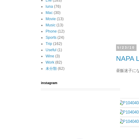
Life
(183)
luna
(76)
Mac
(30)
Movie
(13)
Music
(13)
Phone
(12)
Sports
(24)
Trip
(162)
5/23/10
Useful
(1)
Wine
(3)
NAPA L
Work
(82)
未分類
(62)
昼飯迷子に
instagram