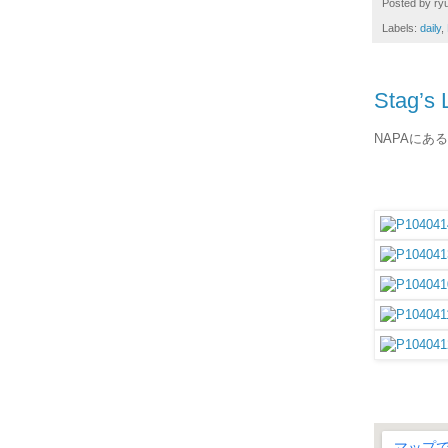
Posted by
ryu
Labels:
daily
,
Stag’s 
NAPAにあ