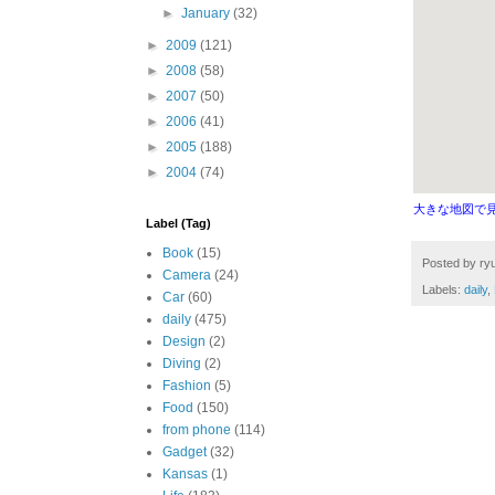
►
January
(32)
►
2009
(121)
►
2008
(58)
►
2007
(50)
►
2006
(41)
►
2005
(188)
►
2004
(74)
大きな地図で
Label (Tag)
Book
(15)
Posted by
ryu
Camera
(24)
Labels:
daily
,
Car
(60)
daily
(475)
Design
(2)
Diving
(2)
Fashion
(5)
Food
(150)
from phone
(114)
Gadget
(32)
Kansas
(1)