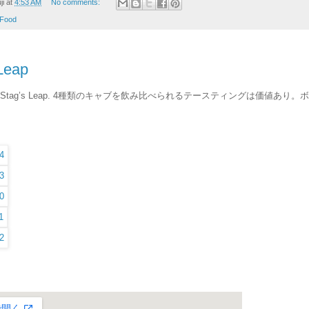
ji
at
4:53 AM
No comments:
Food
Leap
るStag’s Leap. 4種類のキャブを飲み比べられるテースティングは価値あ