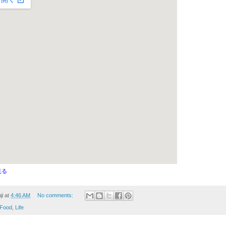
見る
ji
at
4:46 AM
No comments:
Food
,
Life