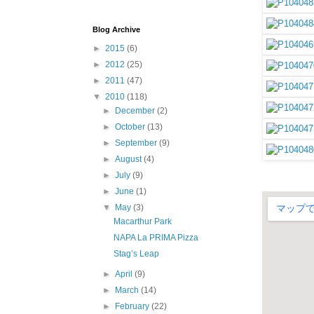
Blog Archive
►
2015
(6)
►
2012
(25)
►
2011
(47)
▼
2010
(118)
►
December
(2)
►
October
(13)
►
September
(9)
►
August
(4)
►
July
(9)
►
June
(1)
▼
May
(3)
Macarthur Park
NAPA La PRIMA Pizza
Stag’s Leap
►
April
(9)
►
March
(14)
►
February
(22)