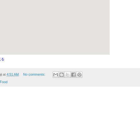
見る
ji
at
4:51 AM
No comments:
Food