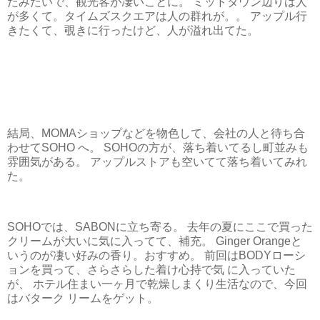
たみたいで、観光客が凄いことに。 ミッドタウン辺りは人
が多くて。タイムズスクエアは人の群れが。。 アップル行
きたくて、覗きに行ったけど、人が溢れ出てた。
結局、MOMAショップなどを物色して、会社の人と待ち合
わせてSOHO へ。 SOHOの方が、落ち着いてるし町並みも
雰囲気がある。 アップルストアも空いてて落ち着いてみれ
た。
SOHOでは、SABONに立ち寄る。 去年の夏にここで買った
クリームが大いに気に入ってて、補充。 Ginger Orangeと
いうのが凄い好みの香り。おすすめ。 前回はBODYローシ
ョンを買って、さらさらした着け心持で気 に入っていた
が、 ホテル住まい一ヶ月で乾燥しまくり生活なので、今回
はバターク リームをゲット。