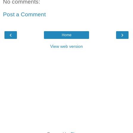
No comments:
Post a Comment
‹
›
Home
View web version