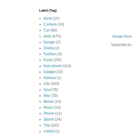
Label (Tag)
Book
(15)
Camera
(24)
Car
(60)
daily
(475)
Newer Post
Design
(2)
Subscribe to:
Diving
(2)
Fashion
(5)
Food
(150)
from phone
(114)
Gadget
(32)
Kansas
(1)
Life
(183)
luna
(76)
Mac
(30)
Movie
(13)
Music
(13)
Phone
(12)
Sports
(24)
Trip
(162)
Useful
(1)