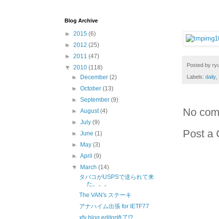
Blog Archive
►
2015
(6)
►
2012
(25)
►
2011
(47)
Posted by
ryu
▼
2010
(118)
►
December
(2)
Labels:
daily
,
►
October
(13)
►
September
(9)
No com
►
August
(4)
►
July
(9)
Post a
►
June
(1)
►
May
(3)
►
April
(9)
▼
March
(14)
タバコがUSPSで送られて来
た。。。
The VAN's ステーキ
アナハイム出張 for IETF77
xfy blog editor終了!?