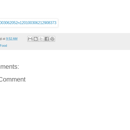
ji
at
9:52 AM
Food
ments:
 Comment