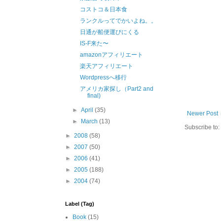
コストコ＆日本食
ランクルってでかいよね。。
日通が船便運びにくる
IS-F来た〜
amazonアフィリエート
楽天アフィリエート
Wordpressへ移行
アメリカ家探し（Part2 and
final)
►
April
(35)
Newer Post
►
March
(13)
Subscribe to:
►
2008
(58)
►
2007
(50)
►
2006
(41)
►
2005
(188)
►
2004
(74)
Label (Tag)
Book
(15)