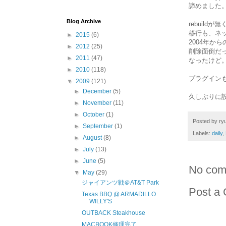
諦めました。
Blog Archive
rebuil
移行も、ネ
►
2015
(6)
2004年か
►
2012
(25)
削除面倒だ
►
2011
(47)
なったけど
►
2010
(118)
プラグイン
▼
2009
(121)
►
December
(5)
久しぶりに
►
November
(11)
►
October
(1)
Posted by
ryu
►
September
(1)
Labels:
daily
,
►
August
(8)
►
July
(13)
►
June
(5)
No com
▼
May
(29)
ジャイアンツ戦＠AT&T Park
Post a
Texas BBQ @ ARMADILLO
WILLY'S
OUTBACK Steakhouse
MACBOOK修理完了