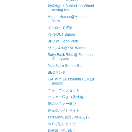
運転免許：Behind the Wheel
driving test
Hunan Homes@Mountain
View
ギルロイで買物
IN-N-OUT Burger
BBQ @ Flood Park
ワイン4本@K&L Wines
Baby Back Ribs @ Firehouse
Sunnyvale
Mac Store Genius Bar
BBQランチ
IS-F with Zeiss50mm F1.4 (ZF
mount)
ニューゴルフセット
ソファー続き（番外編）
夢のソファー選び
復元＠ハイセライト
safewayでお買い物＆カレー
IS-Fで初ドライブ
炊飯器で初の米！