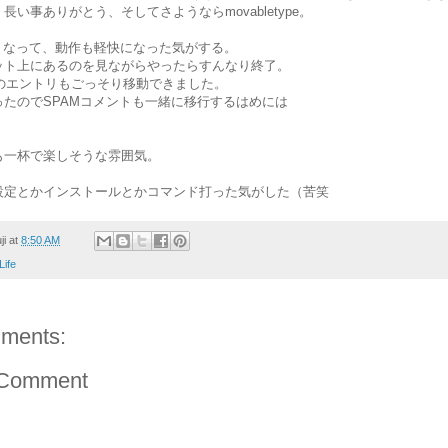
長い事ありがとう、そしてさようならmovabletype。
dが無くなって、動作も軽快になった気がする。
ット上にあるのを見ながらやったらすんなり終了。
らのエントリもごっそり移動できました。
ったのでSPAMコメントも一緒に移行するはめには
。
も一杯で楽しそうな雰囲気。
設定とかインストールとかコマンド打った気がした（苦笑
ji
at
8:50 AM
Life
ments:
 Comment