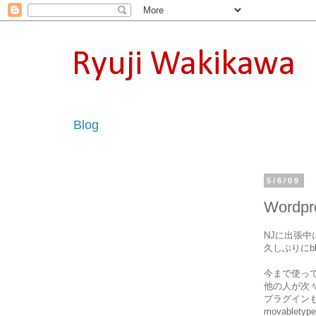
Ryuji Wakikawa
Blog
5/6/09
Wordp
NJに出張
久しぶりにb
今まで使ってい
他の人が次
プラグイン
movabl