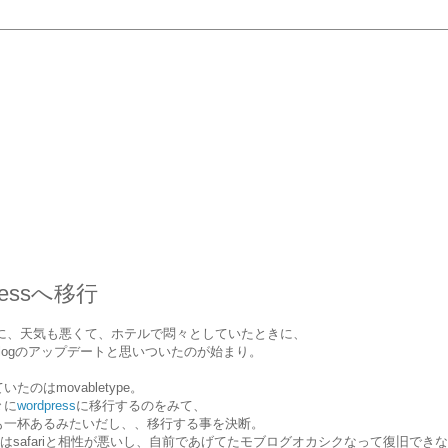
ressへ移行
中に、天気も悪くて、ホテルで悶々としていたときに、
logのアップデートと思いついたのが始まり。
たのはmovabletype。
々に
wordpress
に移行するのをみて、
も一杯あるみたいだし、、移行する事を決断。
etypeはsafariと相性が悪いし、自前であげてたモブログオカシクなって復旧でき