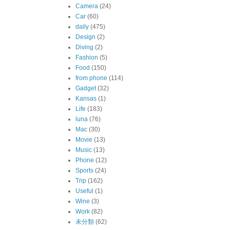
Camera
(24)
Car
(60)
daily
(475)
Design
(2)
Diving
(2)
Fashion
(5)
Food
(150)
from phone
(114)
Gadget
(32)
Kansas
(1)
Life
(183)
luna
(76)
Mac
(30)
Movie
(13)
Music
(13)
Phone
(12)
Sports
(24)
Trip
(162)
Useful
(1)
Wine
(3)
Work
(82)
未分類
(62)