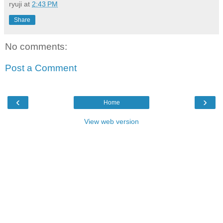
ryuji
at
2:43 PM
Share
No comments:
Post a Comment
‹
›
Home
View web version