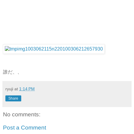
誰だ、、
ryuji
at
1:14 PM
Share
No comments:
Post a Comment