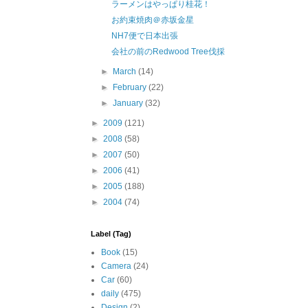
ラーメンはやっぱり桂花！
お約束焼肉＠赤坂金星
NH7便で日本出張
会社の前のRedwood Tree伐採
►
March
(14)
►
February
(22)
►
January
(32)
►
2009
(121)
►
2008
(58)
►
2007
(50)
►
2006
(41)
►
2005
(188)
►
2004
(74)
Label (Tag)
Book
(15)
Camera
(24)
Car
(60)
daily
(475)
Design
(2)