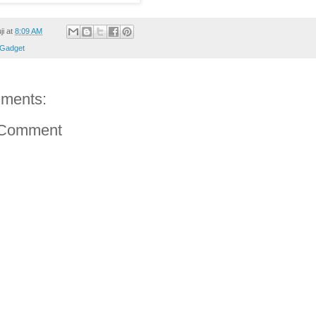
ji
at
8:09 AM
Gadget
ments:
 Comment