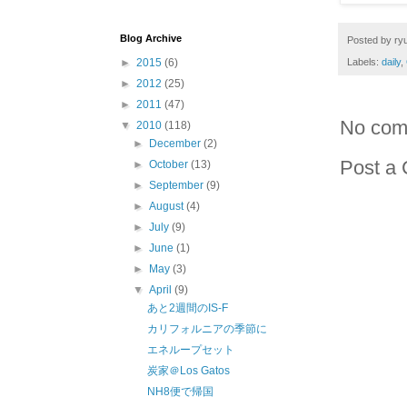
Blog Archive
Posted by
ryu
►
2015
(6)
Labels:
daily
,
►
2012
(25)
►
2011
(47)
No com
▼
2010
(118)
►
December
(2)
Post a
►
October
(13)
►
September
(9)
►
August
(4)
►
July
(9)
►
June
(1)
►
May
(3)
▼
April
(9)
あと2週間のIS-F
カリフォルニアの季節に
エネループセット
炭家＠Los Gatos
NH8便で帰国