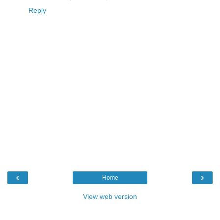
Reply
‹
›
Home
View web version