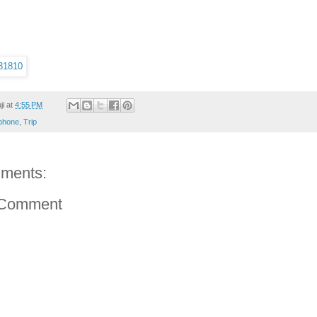
ji
at
4:55 PM
phone
,
Trip
ments:
 Comment