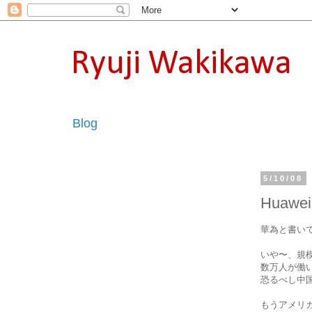
Ryuji Wakikawa
Blog
5/10/08
Huawe
華為と書いて
いや〜、規
数万人が働
恐るべし中
もうアメリカ