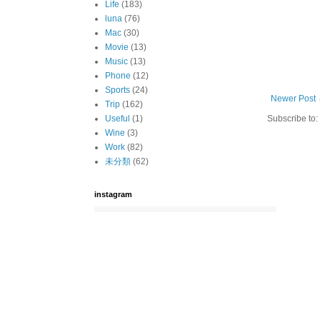
Life
(183)
luna
(76)
Mac
(30)
Movie
(13)
Music
(13)
Phone
(12)
Sports
(24)
Newer Post
Trip
(162)
Useful
(1)
Subscribe to:
Wine
(3)
Work
(82)
未分類
(62)
instagram