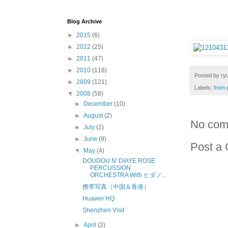
Blog Archive
►
2015
(6)
►
2012
(25)
►
2011
(47)
►
2010
(118)
Posted by
ryu
►
2009
(121)
Labels:
from 
▼
2008
(58)
►
December
(10)
►
August
(2)
No com
►
July
(2)
►
June
(9)
Post a
▼
May
(4)
DOUDOU N' DIAYE ROSE
PERCUSSION
ORCHESTRA With ヒダノ...
携帯写真（中国＆香港）
Huawei HQ
Shenzhen Visit
►
April
(2)