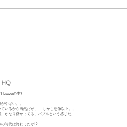
i HQ
Huaweiの本社
模がやばい。。
いているから当然だが、、 しかし想像以上。。
国。かなり儲かってる、バブルという感じだ。
の時代は終わったか!?