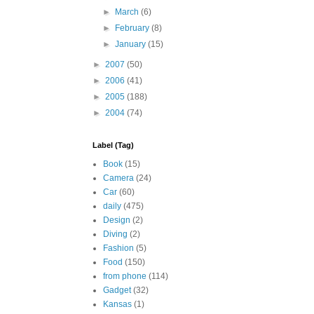
►
March
(6)
►
February
(8)
►
January
(15)
►
2007
(50)
►
2006
(41)
►
2005
(188)
►
2004
(74)
Label (Tag)
Book
(15)
Camera
(24)
Car
(60)
daily
(475)
Design
(2)
Diving
(2)
Fashion
(5)
Food
(150)
from phone
(114)
Gadget
(32)
Kansas
(1)