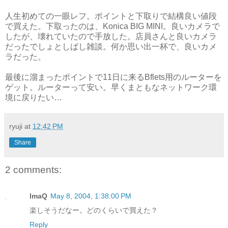
人生初めての一眼レフ。ポイントと下取りで結構良い値段
で買えた。下取ったのは、Konica BIG MINI。良いカメラで
したが、壊れていたので手放した。店員さんと良いカメラ
だったでしょとしばし雑談。何か思い出一杯で、良いカメ
ラだった。
最後に溜まったポイントで11日に来るBflets用のルーターを
ゲット。ルーターって安い。早くまともなネットワーク環
境に戻りたい…
ryuji
at
12:42 PM
Share
2 comments:
ImaQ
May 8, 2004, 1:38:00 PM
楽しそうだなー。どのくらいで買えた？
Reply